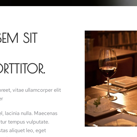
SEM SIT
TTITOR.
reet, vitae ullamcorper elit
er
, lacinia nulla. Maecenas
icitur tempus vulputate.
tas aliquet leo, eget