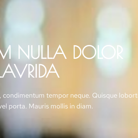
M NULLA DOLOR
LAVRIDA
e, condimentum tempor neque. Quisque lobort
el porta. Mauris mollis in diam.