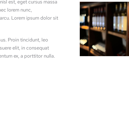
 nisl est, eget cursus massa
nec lorem nunc,
arcu. Lorem ipsum dolor sit
us. Proin tincidunt, leo
suere elit, in consequat
ntum ex, a porttitor nulla.
SA PULVINA
DAPIBUS D