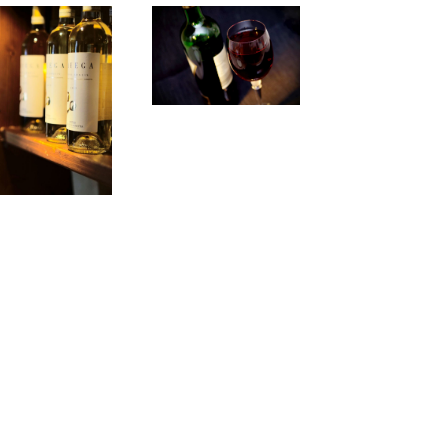
R ET - SED
ONEC LOREM