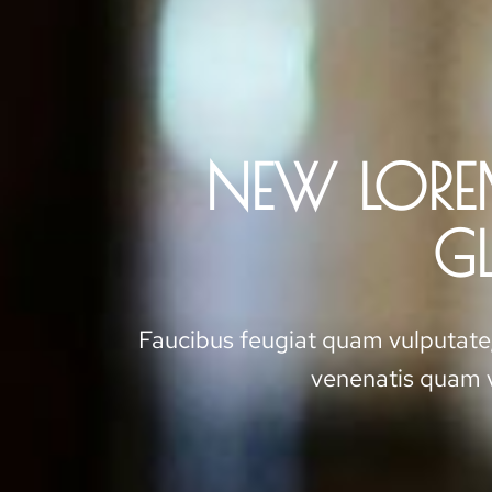
NEW LORE
G
Faucibus feugiat quam vulputat
venenatis quam v