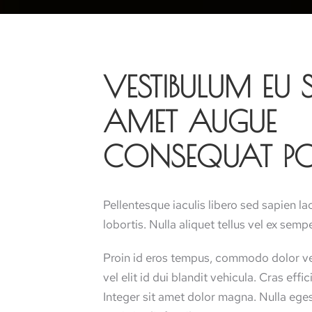
VESTIBULUM EU 
AMET AUGUE
CONSEQUAT POR
Pellentesque iaculis libero sed sapien lao
lobortis. Nulla aliquet tellus vel ex semp
Proin id eros tempus, commodo dolor vel
vel elit id dui blandit vehicula. Cras eff
Integer sit amet dolor magna. Nulla eges